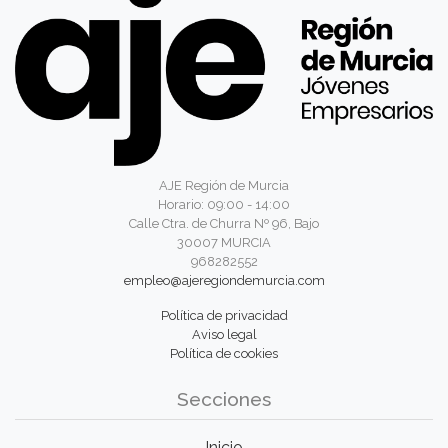
AJE Región de Murcia
Horario: 09:00 - 14:00
Calle Ctra. de Churra Nº 96, Bajo
30007 MURCIA
968282552
empleo@ajeregiondemurcia.com
Política de privacidad
Aviso legal
Política de cookies
Secciones
Inicio