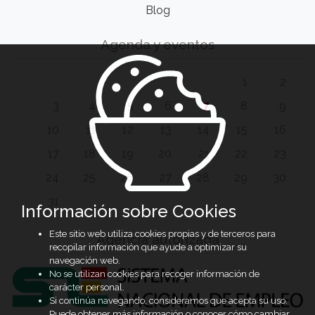
Blog
Agenda y eventos
1
2
3
4
5
6
7
8
9
10
11
12
13
14
15
16
17
18
19
20
21
22
23
24
25
26
27
28
29
30
31
Información sobre Cookies
Este sitio web utiliza cookies propias y de terceros para
Agencia autorizada
recopilar información que ayude a optimizar su
navegación web.
No se utilizan cookies para recoger información de
carácter personal.
Si continúa navegando, consideramos que acepta su uso.
Puede obtener más información o conocer cómo cambiar