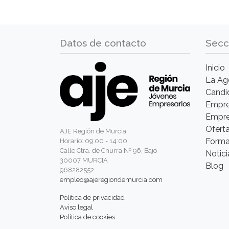
Datos de contacto
Secc
Inicio
La Ag
Candi
Empre
Empr
Ofert
AJE Región de Murcia
Forma
Horario: 09:00 - 14:00
Calle Ctra. de Churra Nº 96, Bajo
Notici
30007 MURCIA
Blog
968282552
empleo@ajeregiondemurcia.com
Política de privacidad
Aviso legal
Política de cookies