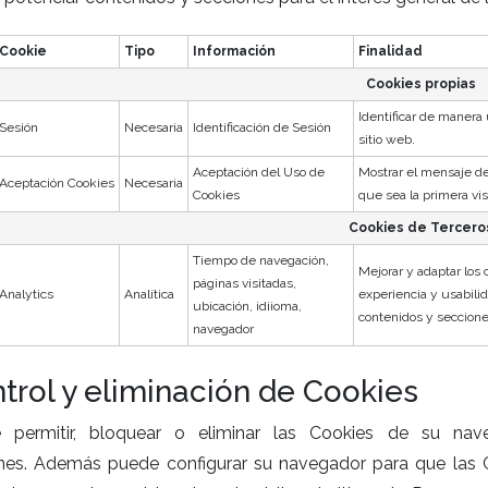
Cookie
Tipo
Información
Finalidad
Cookies propias
Identificar de manera ú
Sesión
Necesaria
Identificación de Sesión
sitio web.
Aceptación del Uso de
Mostrar el mensaje de
Aceptación Cookies
Necesaria
Cookies
que sea la primera vis
Cookies de Tercero
Tiempo de navegación,
Mejorar y adaptar los 
páginas visitadas,
Analytics
Analítica
experiencia y usabili
ubicación, idiioma,
contenidos y secciones
navegador
trol y eliminación de Cookies
 permitir, bloquear o eliminar las Cookies de su nav
nes. Además puede configurar su navegador para que las C