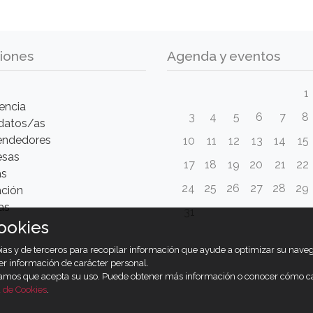
iones
Agenda y eventos
1
encia
3
4
5
6
7
8
datos/as
ndedores
10
11
12
13
14
15
esas
17
18
19
20
21
22
as
24
25
26
27
28
29
ción
as
31
ookies
opias y de terceros para recopilar información que ayude a optimizar su nav
er información de carácter personal.
ramos que acepta su uso. Puede obtener más información o conocer cómo c
a de Cookies
.