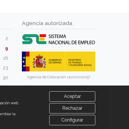
Agencia autorizada
2
9
16
23
Agencia de Colocación 1400000057
30
Aceptar
egación web.
Rechazar
ambiar la
Configurar