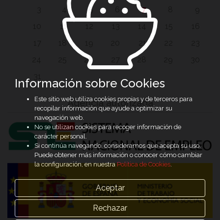
3
4
5
6
7
8
9
10
11
12
13
14
15
16
17
18
19
20
21
22
23
24
25
26
27
28
29
30
31
Información sobre Cookies
Este sitio web utiliza cookies propias y de terceros para
Agencia autorizada
recopilar información que ayude a optimizar su
navegación web.
No se utilizan cookies para recoger información de
carácter personal.
Si continúa navegando, consideramos que acepta su uso.
Puede obtener más información o conocer cómo cambiar
la configuración, en nuestra
Política de Cookies
.
Aceptar
Rechazar