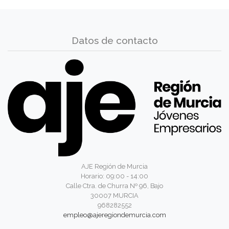
Datos de contacto
AJE Región de Murcia
Horario: 09:00 - 14:00
Calle Ctra. de Churra Nº 96, Bajo
30007 MURCIA
968282552
empleo@ajeregiondemurcia.com